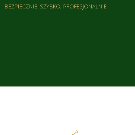
BEZPIECZNIE, SZYBKO, PROFESJONALNIE