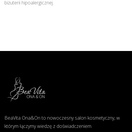
biżuterii hipoalergicznej.
BeaVita Ona&On to nowoczesny salon kosmetyczny, w
którym łączymy wiedzę z doświadczeniem.